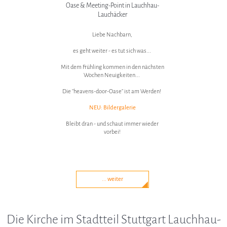
Oase & Meeting-Point in Lauchhau-
Lauchäcker
Liebe Nachbarn,
es geht weiter - es tut sich was...
Mit dem Frühling kommen in den nächsten
Wochen Neuigkeiten...
Die "heavens-door-Oase" ist am Werden!
NEU: Bildergalerie
Bleibt dran - und schaut immer wieder
vorbei!
... weiter
Die Kirche im Stadtteil Stuttgart Lauchhau-