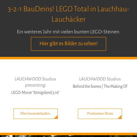
3-2-1 BauDeins! LEGO Total in Lauchhau-
Lauchäcker
Ein weiteres Jahr mit vielen bunten LEGO-Steinen.
Hier gibt es Bilder zu sehen!
LAUCHWOOD Studios
LAUCHWOOD Studios
presenting:
Behind the Scenes | The Making Of
LEGO-Movie "Königskind 3:16"
Film herunterladen:
Production Shots