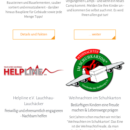
vergangenen Camps - und wenn ein neues
Bausteinen und Bauelementen, sauber
Camp kommt: Melden Sie Ihre Kinder an -
sortiert und einsatzabereit - darüber
und kommen Sie selbst auch mit. Es wird
hinaus Baupläne für Gebäude sowie jede
Ihnen allen gut tun!
Menge Tipps!
Details und Fakten
... weiter
Helpline e.V. Lauchhau-
Weihnachten im Schuhkarton
Lauchäcker
Bedürftigen Kindern eine Freude
machen & Lebenswege prägen
Freiwillig und ehrenamtlich engagieren
- Nachbarn helfen
Seit Jahren schon machen wir mit bei
"Weihnachten im Schuhkarton". Das Eine
ist die Weihnachtsfreude, da man