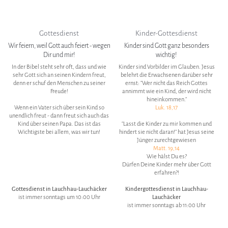
Gottesdienst
Kinder-Gottesdienst
Wir feiern, weil Gott auch feiert - wegen
Kinder sind Gott ganz besonders
Dir und mir!
wichtig!
In der Bibel steht sehr oft, dass und wie
Kinder sind Vorbilder im Glauben. Jesus
sehr Gott sich an seinen Kindern freut,
belehrt die Erwachsenen darüber sehr
denn er schuf den Menschen zu seiner
ernst: "Wer nicht das Reich Gottes
Freude!
annimmt wie ein Kind, der wird nicht
hineinkommen."
Wenn ein Vater sich über sein Kind so
Luk. 18,17
unendlich freut - dann freut sich auch das
Kind über seinen Papa. Das ist das
"Lasst die Kinder zu mir kommen und
Wichtigste bei allem, was wir tun!
hindert sie nicht daran!" hat Jesus seine
Jünger zurechtgewiesen
Matt. 19,14
Wie hälst Du es?
Dürfen Deine Kinder mehr über Gott
erfahren?!
Gottesdienst in Lauchhau-Lauchäcker
Kindergottesdienst in Lauchhau-
ist immer sonntags um 10:00 Uhr
Lauchäcker
ist immer sonntags ab 11:00 Uhr