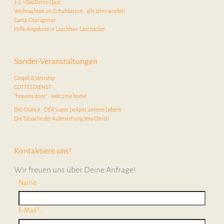
3-2-1 BauDeins-Quiz
Weihnachten im Schuhkarton - alle Jahre wieder!
Camp Courageous
Hilfe-Angebote in Lauchhau-Lauchäcker
Sonder-Veranstaltungen
Gospel & Worship
GOTTESDIENST
"heavens door" - welcome home
DIE Chance - DER Super Jackpot unseres Lebens
Die Tatsache der Auferstehung Jesu Christi
Kontaktiere uns!
Wir freuen uns über Deine Anfrage!
Name:
E-Mail*: