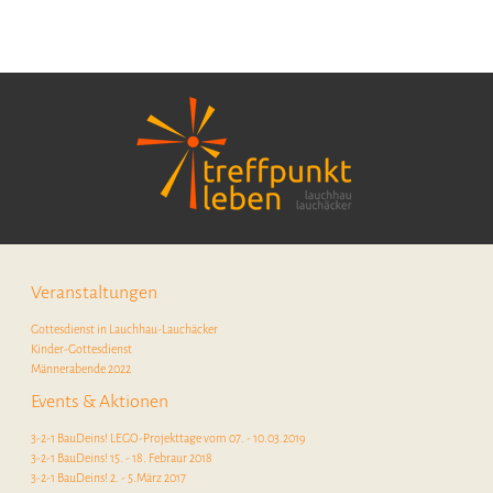
Veranstaltungen
Gottesdienst in Lauchhau-Lauchäcker
Kinder-Gottesdienst
Männerabende 2022
Events & Aktionen
3-2-1 BauDeins! LEGO-Projekttage vom 07. - 10.03.2019
3-2-1 BauDeins! 15. - 18. Febraur 2018
3-2-1 BauDeins! 2. - 5.März 2017