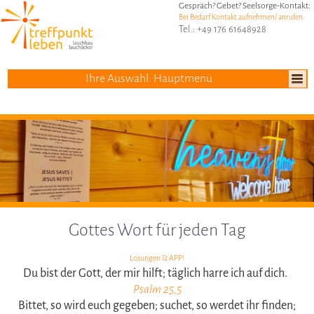
Gespräch? Gebet? Seelsorge-Kontakt:
Bei Bedarf Kontakt aufnehmen/ anrufen:
Tel.: +49 176 61648928
Ihre Auswahl: Hauptmenü
Gottes Wort für jeden Tag
Losungen & APP!
Du bist der Gott, der mir hilft; täglich harre ich auf dich.
Psalm 25,5
Bittet, so wird euch gegeben; suchet, so werdet ihr finden;