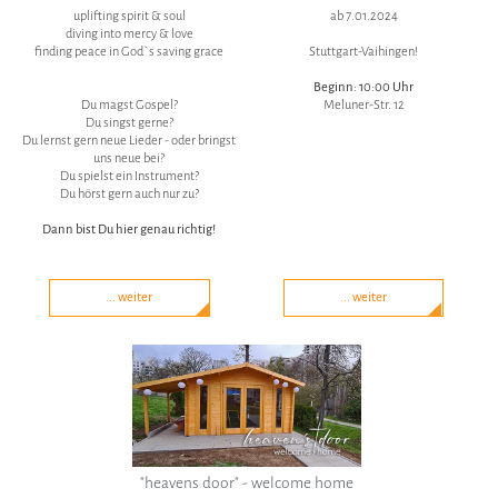
uplifting spirit & soul
ab 7.01.2024
diving into mercy & love
finding peace in God`s saving grace
Stuttgart-Vaihingen!
Beginn: 10:00 Uhr
Du magst Gospel?
Meluner-Str. 12
Du singst gerne?
Du lernst gern neue Lieder - oder bringst
uns neue bei?
Du spielst ein Instrument?
Du hörst gern auch nur zu?
Dann bist Du hier genau richtig!
... weiter
... weiter
"heavens door" - welcome home