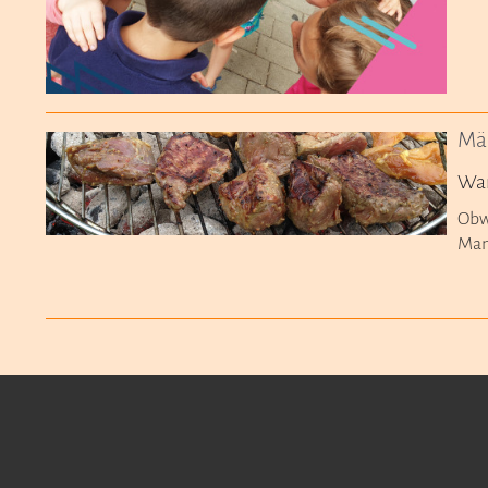
Mä
Wan
Obwo
Man