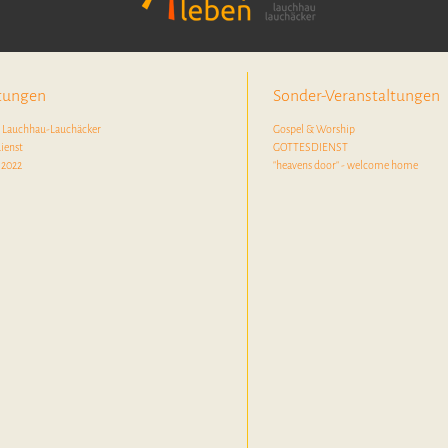
ltungen
Sonder-Veranstaltungen
n Lauchhau-Lauchäcker
Gospel & Worship
ienst
GOTTESDIENST
 2022
"heavens door" - welcome home