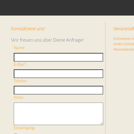
Kontaktiere uns!
Veransta
Gottesdienst i
Wir freuen uns über Deine Anfrage!
Kinder-Gottesd
Name:
Männerabende
E-Mail*:
Telefon:
Notiz:
Einwilligung: