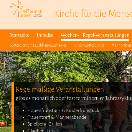
Kirche für die Men
Startseite
Impulse
Wochen- | Regel-Veranstaltungen
Gottesdienst in Lauchhau-Lauchäcker
Kinder-Gottesdienst
Männerabend
Regelmäßige Veranstaltungen
gibs es monatlich oder fest terminert im Jahreszyklu
Frauenfrühstück & Kinderfrühstück
Frauentreff & Männerabende
Spielberg-Grillen
Glaubenskurse