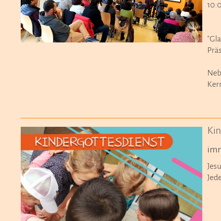
10:0
"Gl
Prä
Neb
Kern
Kin
imm
Jes
Jed