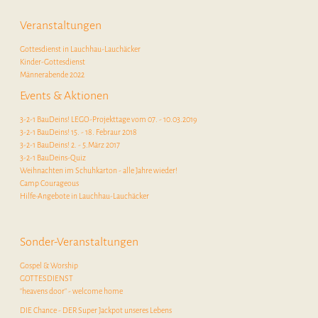
Veranstaltungen
Gottesdienst in Lauchhau-Lauchäcker
Kinder-Gottesdienst
Männerabende 2022
Events & Aktionen
3-2-1 BauDeins! LEGO-Projekttage vom 07. - 10.03.2019
3-2-1 BauDeins! 15. - 18. Febraur 2018
3-2-1 BauDeins! 2. - 5.März 2017
3-2-1 BauDeins-Quiz
Weihnachten im Schuhkarton - alle Jahre wieder!
Camp Courageous
Hilfe-Angebote in Lauchhau-Lauchäcker
Sonder-Veranstaltungen
Gospel & Worship
GOTTESDIENST
"heavens door" - welcome home
DIE Chance - DER Super Jackpot unseres Lebens