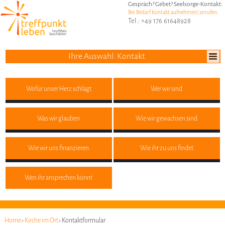
Gespräch? Gebet? Seelsorge-Kontakt:
Bei Bedarf Kontakt aufnehmen/ anrufen:
Tel.: +49 176 61648928
Ihre Auswahl: Kontakt
Wofür unser Herz schlägt
Wer wir sind
Was wir glauben
Wie wir gewachsen sind
Wie wir uns finanzieren
Wie ihr zu uns findet
Wen ihr ansprechen könnt
Home
›
Kirche im Ort
› Kontaktformular