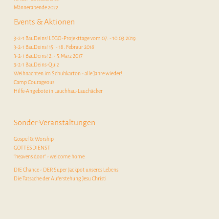
Männerabende 2022
Events & Aktionen
3-2-1 BauDeins! LEGO-Projekttage vom 07. - 10.03.2019
3-2-1 BauDeins! 15. - 18. Febraur 2018
3-2-1 BauDeins! 2. - 5.März 2017
3-2-1 BauDeins-Quiz
Weihnachten im Schuhkarton - alle Jahre wieder!
Camp Courageous
Hilfe-Angebote in Lauchhau-Lauchäcker
Sonder-Veranstaltungen
Gospel & Worship
GOTTESDIENST
"heavens door" - welcome home
DIE Chance - DER Super Jackpot unseres Lebens
Die Tatsache der Auferstehung Jesu Christi