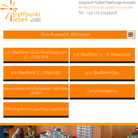
Gespräch? Gebet? Seelsorge-Kontakt:
Bei Bedarf Kontakt aufnehmen/ anrufen:
Tel.: +49 176 61648928
Ihre Auswahl: Aktionen
3-2-1 BauDeins! LEGO-Projekttage vom
3-2-1 BauDeins! 15. - 18. Febraur 2018
07. - 10.03.2019
3-2-1 BauDeins! 2. - 5.März 2017
3-2-1 BauDeins-Quiz
Weihnachten im Schuhkarton - alle Jahre
Camp Courageous
wieder!
Hilfe-Angebote in Lauchhau-Lauchäcker