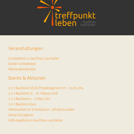
Veranstaltungen
Gottesdienst in Lauchhau-Lauchäcker
Kinder-Gottesdienst
Männerabende 2022
Events & Aktionen
3-2-1 BauDeins! LEGO-Projekttage vom 07. - 10.03.2019
3-2-1 BauDeins! 15. - 18. Febraur 2018
3-2-1 BauDeins! 2. - 5.März 2017
3-2-1 BauDeins-Quiz
Weihnachten im Schuhkarton - alle Jahre wieder!
Camp Courageous
Hilfe-Angebote in Lauchhau-Lauchäcker