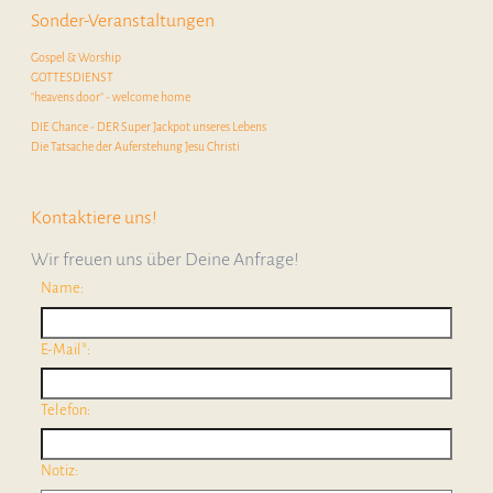
Sonder-Veranstaltungen
Gospel & Worship
GOTTESDIENST
"heavens door" - welcome home
DIE Chance - DER Super Jackpot unseres Lebens
Die Tatsache der Auferstehung Jesu Christi
Kontaktiere uns!
Wir freuen uns über Deine Anfrage!
Name:
E-Mail*:
Telefon:
Notiz: