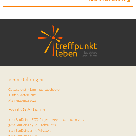
Veranstaltungen
Gottesdienst in Lauchhau-Lauchäcker
Kinder-Gottesdienst
Männerabende 2022
Events & Aktionen
3-2-1 BauDeins! LEGO-Projekttage vom 07. - 10.03.2019
3-2-1 BauDeins! 15. - 18. Febraur 2018
3-2-1 BauDeins! 2. - 5.März 2017