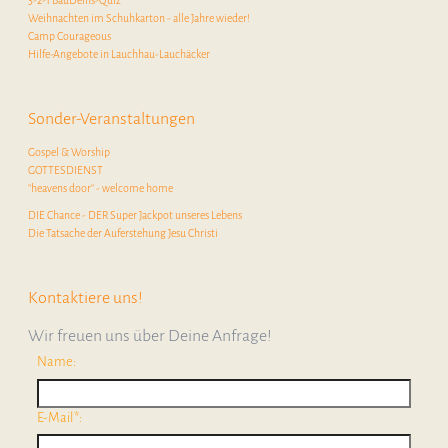
3-2-1 BauDeins-Quiz
Weihnachten im Schuhkarton - alle Jahre wieder!
Camp Courageous
Hilfe-Angebote in Lauchhau-Lauchäcker
Sonder-Veranstaltungen
Gospel & Worship
GOTTESDIENST
"heavens door" - welcome home
DIE Chance - DER Super Jackpot unseres Lebens
Die Tatsache der Auferstehung Jesu Christi
Kontaktiere uns!
Wir freuen uns über Deine Anfrage!
Name:
E-Mail*: