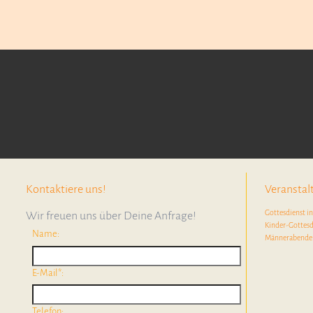
Kontaktiere uns!
Veransta
Gottesdienst i
Wir freuen uns über Deine Anfrage!
Kinder-Gottesd
Name:
Männerabende
E-Mail*:
Telefon: