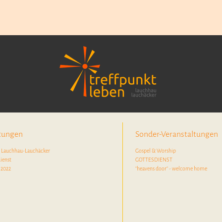
ltungen
Sonder-Veranstaltungen
n Lauchhau-Lauchäcker
Gospel & Worship
ienst
GOTTESDIENST
 2022
"heavens door" - welcome home