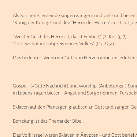
Als Kirchen-Gemeinde singen wir gern und viel - und beten s
"König der Könige" und den "Herrn der Herren" an - Gott, de
"Wo der Geist des Herrn ist, da ist Freiheit," (2. Kor. 3,17)
"Gott wohnt im Lobpreis seines Volkes" (Ps. 22,4)
Das bedeutet: Wenn wir Gott von Herzen anbeten, erleben w
Gospel- (=Gute Nachricht) und Worship-(Anbetungs-) Songs e
in Lebensfragen bieten - Angst und Sorge nehmen, Perspekti
Sklaven auf den Plantagen glaubten an Gott und sangen Gospe
Befreiung ist das Thema der Bibel:
Das Volk Israel waren Sklaven in Ägypten - und Gott berief Mo