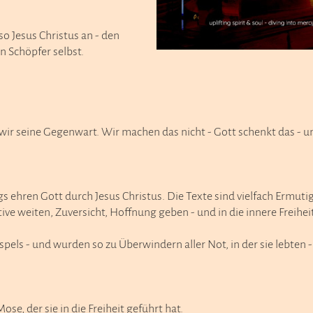
o Jesus Christus an - den
n Schöpfer selbst.
ir seine Gegenwart. Wir machen das nicht - Gott schenkt das - un
hren Gott durch Jesus Christus. Die Texte sind vielfach Ermutigu
ve weiten, Zuversicht, Hoffnung geben - und in die innere Freihei
ls - und wurden so zu Überwindern aller Not, in der sie lebten - 
se, der sie in die Freiheit geführt hat.