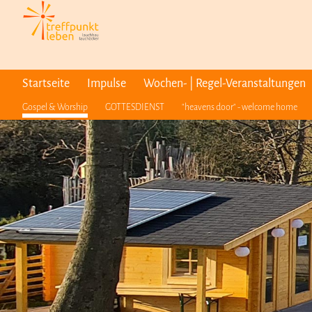
Startseite
Impulse
Wochen- | Regel-Veranstaltungen
Gospel & Worship
GOTTESDIENST
"heavens door" - welcome home