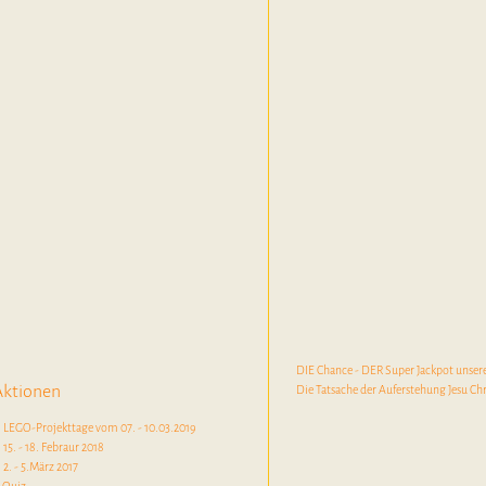
DIE Chance - DER Super Jackpot unser
Aktionen
Die Tatsache der Auferstehung Jesu Chr
! LEGO-Projekttage vom 07. - 10.03.2019
 15. - 18. Febraur 2018
 2. - 5.März 2017